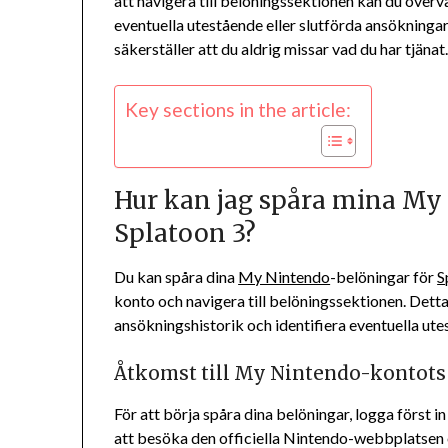
att navigera till belöningssektionen kan du överv
eventuella utestående eller slutförda ansökningar
säkerställer att du aldrig missar vad du har tjänat
Key sections in the article:
Hur kan jag spåra mina My
Splatoon 3?
Du kan spåra dina
My Nintendo
-belöningar för
S
konto och navigera till belöningssektionen. Detta
ansökningshistorik och identifiera eventuella ute
Åtkomst till My Nintendo-kontots
För att börja spåra dina belöningar, logga först
att besöka den officiella Nintendo-webbplatsen o