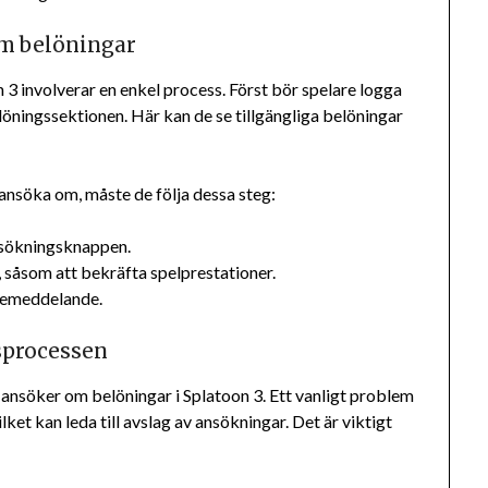
om belöningar
 3 involverar en enkel process. Först bör spelare logga
löningssektionen. Här kan de se tillgängliga belöningar
l ansöka om, måste de följa dessa steg:
nsökningsknappen.
g, såsom att bekräfta spelprestationer.
lsemeddelande.
sprocessen
 ansöker om belöningar i Splatoon 3. Ett vanligt problem
ilket kan leda till avslag av ansökningar. Det är viktigt