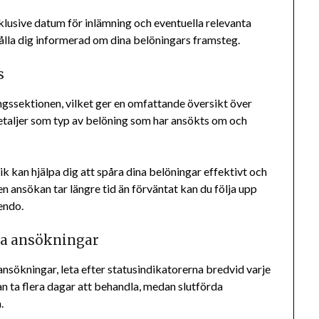
klusive datum för inlämning och eventuella relevanta
hålla dig informerad om dina belöningars framsteg.
s
ngssektionen, vilket ger en omfattande översikt över
detaljer som typ av belöning som har ansökts om och
k kan hjälpa dig att spåra dina belöningar effektivt och
en ansökan tar längre tid än förväntat kan du följa upp
endo.
rda ansökningar
ansökningar, leta efter statusindikatorerna bredvid varje
n ta flera dagar att behandla, medan slutförda
.