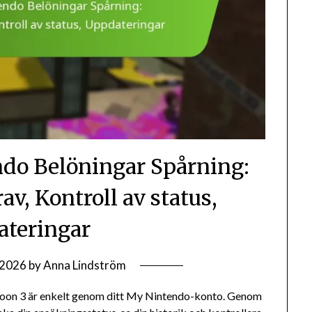
ndo Belöningar Spårning:
v, Kontroll av status,
teringar
/2026
by
Anna Lindström
toon 3 är enkelt genom ditt My Nintendo-konto. Genom