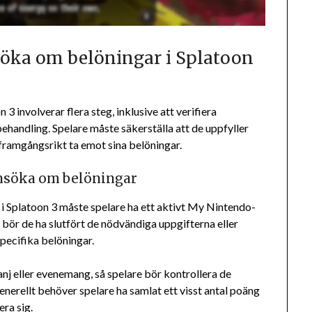
nsöka om belöningar i Splatoon
3 involverar flera steg, inklusive att verifiera
ehandling. Spelare måste säkerställa att de uppfyller
 framgångsrikt ta emot sina belöningar.
 ansöka om belöningar
 i Splatoon 3 måste spelare ha ett aktivt My Nintendo-
 bör de ha slutfört de nödvändiga uppgifterna eller
specifika belöningar.
j eller evenemang, så spelare bör kontrollera de
Generellt behöver spelare ha samlat ett visst antal poäng
era sig.