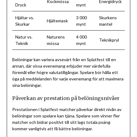
Kockmössa
Energidryck
Dryck
mynt
Hjältar vs.
3 000
Skurkens
Hjältemask
Skurkar
mynt
mantel
Natur vs.
Naturens
4 000
Teknikpryl
Teknik
mössa
mynt
Belöningar kan variera avsevärt från en Splatfest till en
annan, där vissa evenemang erbjuder mer värdefulla
föremål eller högre valutatillgångar. Spelare bör hålla ett
öga på meddelanden för varje evenemang för att maximera
sina belöningar.
Påverkan av prestation på belöningsnivåer
Prestationen i Splatfest-matcher påverkar direkt nivån av
belöningar som spelare kan tjäna. Spelare som vinner fler
matcher och bidrar positivt till sitt lags totala poäng
kommer vanligtvis att få bättre belöningar.