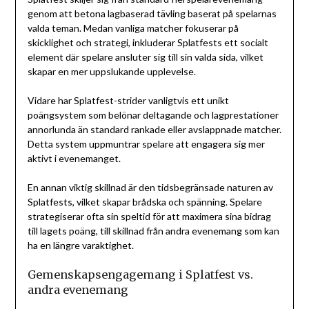
genom att betona lagbaserad tävling baserat på spelarnas
valda teman. Medan vanliga matcher fokuserar på
skicklighet och strategi, inkluderar Splatfests ett socialt
element där spelare ansluter sig till sin valda sida, vilket
skapar en mer uppslukande upplevelse.
Vidare har Splatfest-strider vanligtvis ett unikt
poängsystem som belönar deltagande och lagprestationer
annorlunda än standard rankade eller avslappnade matcher.
Detta system uppmuntrar spelare att engagera sig mer
aktivt i evenemanget.
En annan viktig skillnad är den tidsbegränsade naturen av
Splatfests, vilket skapar brådska och spänning. Spelare
strategiserar ofta sin speltid för att maximera sina bidrag
till lagets poäng, till skillnad från andra evenemang som kan
ha en längre varaktighet.
Gemenskapsengagemang i Splatfest vs.
andra evenemang