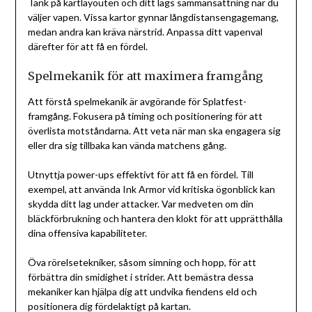
Tänk på kartlayouten och ditt lags sammansättning när du
väljer vapen. Vissa kartor gynnar långdistansengagemang,
medan andra kan kräva närstrid. Anpassa ditt vapenval
därefter för att få en fördel.
Spelmekanik för att maximera framgång
Att förstå spelmekanik är avgörande för Splatfest-
framgång. Fokusera på timing och positionering för att
överlista motståndarna. Att veta när man ska engagera sig
eller dra sig tillbaka kan vända matchens gång.
Utnyttja power-ups effektivt för att få en fördel. Till
exempel, att använda Ink Armor vid kritiska ögonblick kan
skydda ditt lag under attacker. Var medveten om din
bläckförbrukning och hantera den klokt för att upprätthålla
dina offensiva kapabiliteter.
Öva rörelsetekniker, såsom simning och hopp, för att
förbättra din smidighet i strider. Att bemästra dessa
mekaniker kan hjälpa dig att undvika fiendens eld och
positionera dig fördelaktigt på kartan.