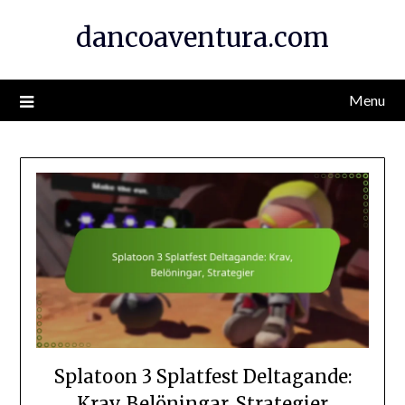
Skip
dancoaventura.com
to
content
Menu
Splatoon 3 Splatfest Deltagande:
Krav, Belöningar, Strategier