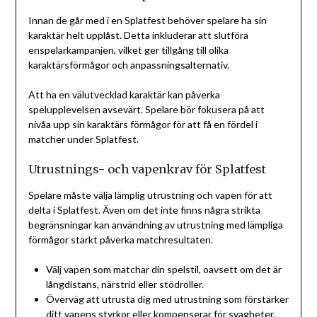
Innan de går med i en Splatfest behöver spelare ha sin
karaktär helt upplåst. Detta inkluderar att slutföra
enspelarkampanjen, vilket ger tillgång till olika
karaktärsförmågor och anpassningsalternativ.
Att ha en välutvecklad karaktär kan påverka
spelupplevelsen avsevärt. Spelare bör fokusera på att
nivåa upp sin karaktärs förmågor för att få en fördel i
matcher under Splatfest.
Utrustnings- och vapenkrav för Splatfest
Spelare måste välja lämplig utrustning och vapen för att
delta i Splatfest. Även om det inte finns några strikta
begränsningar kan användning av utrustning med lämpliga
förmågor starkt påverka matchresultaten.
Välj vapen som matchar din spelstil, oavsett om det är
långdistans, närstrid eller stödroller.
Överväg att utrusta dig med utrustning som förstärker
ditt vapens styrkor eller kompenserar för svagheter.