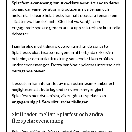
Splatfest-evenemang har utvecklats avsevärt sedan deras
början, där varje iteration introducerar nya teman och
mekanik. Tidigare Splatfests har haft populära teman som
“Katter vs. Hundar” och “Choklad vs. Vanilj,” som
engagerade spelare genom att ta upp relaterbara kulturella
debatter.
I jämförelse med tidigare evenemang har de senaste
Splatfests ökat insatserna genom att erbjuda exklusiva
belöningar och unik utrustning som endast kan erhållas
under evenemanget. Detta har ökat spelarnas intresse och
deltagande nivåer.
Dessutom har införandet av nya röstningsmekaniker och
möjligheten att byta lag under evenemanget gjort
Splatfests mer dynamiska, vilket gör att spelare kan
engagera sig på flera sätt under tävlingen.
Skillnader mellan Splatfest och andra
flerspelarevenemang
Splatfest skiljer sig från standard flerspelarevenemang