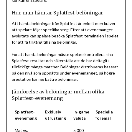
konkurrensspelare.
Hur man hämtar Splatfest-belöningar
Att hämta belöningar från Splatfest är enkelt men kräver
att spelare följer specifika steg. Efter att evenemanget
avslutats kan spelare besöka Splatfest-terminalen i spelet
för att få tillgång till sina belöningar.
För att hämta belöningar måste spelare kontrollera sina
Splatfest-resultat och säkerställa att de har deltagit i
tillräckligt många matcher. Belöningar distribueras baserat
på den nivå som uppnåtts under evenemanget, så högre
prestation kan ge bättre belöningar.
Jämförelse av belöningar mellan olika
Splatfest-evenemang
Splatfest-
Exklusiv
In-game
Speciella
evenemang
utrustning
valuta
föremål
Mat vs.
5 000